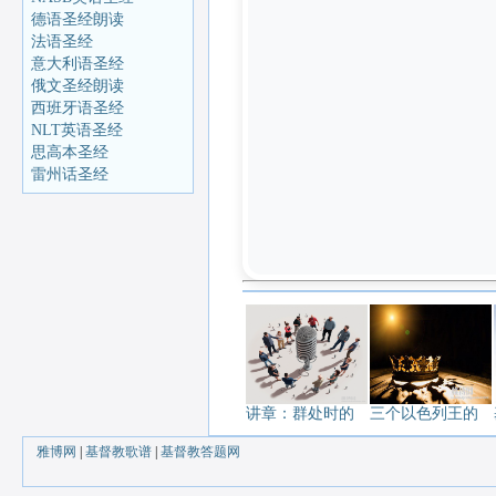
德语圣经朗读
法语圣经
意大利语圣经
俄文圣经朗读
西班牙语圣经
NLT英语圣经
思高本圣经
雷州话圣经
讲章：群处时的
三个以色列王的
雅博网
|
基督教歌谱
|
基督教答题网