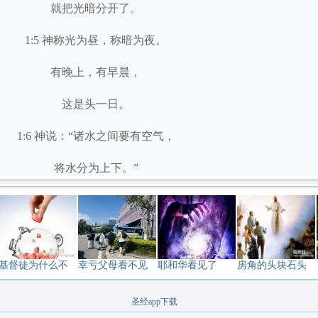
就把光暗分开了。
1:5 神称光为昼，称暗为夜。
有晚上，有早晨，
这是头一日。
1:6 神说：“诸水之间要有空气，
将水分为上下。”
1:7 神就造出空气，
将空气以下的水、
空气以上的水分开了。
基督徒为什么不
幸亏父母看不见
耶和华看见了
房角的头块石头
事就这样成了。
圣经app下载