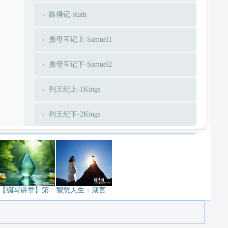
路得记-Ruth
撒母耳记上-Samuel1
撒母耳记下-Samuel2
列王纪上-1Kings
列王纪下-2Kings
历代志上-1Chronicles
历代志下-2Chronicles
以斯拉-Ezra
【编写讲章】第
智慧人生：箴言
尼希米-Nehemiah