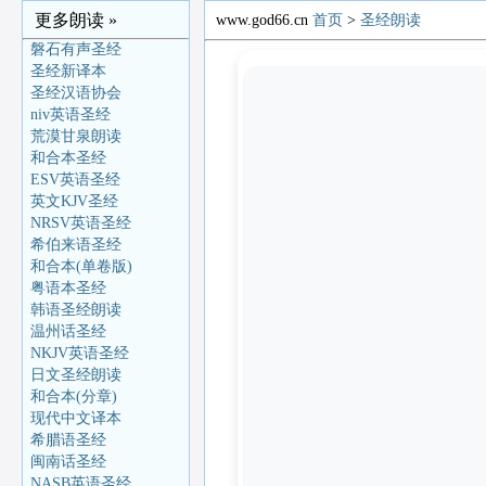
更多朗读 »
www.god66.cn
首页
>
圣经朗读
磐石有声圣经
圣经新译本
圣经汉语协会
niv英语圣经
荒漠甘泉朗读
和合本圣经
ESV英语圣经
英文KJV圣经
NRSV英语圣经
希伯来语圣经
和合本(单卷版)
粤语本圣经
韩语圣经朗读
温州话圣经
NKJV英语圣经
日文圣经朗读
和合本(分章)
现代中文译本
希腊语圣经
闽南话圣经
NASB英语圣经