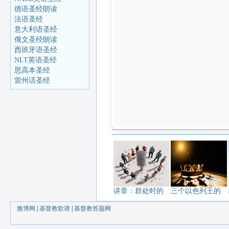
德语圣经朗读
法语圣经
意大利语圣经
俄文圣经朗读
西班牙语圣经
NLT英语圣经
思高本圣经
雷州话圣经
讲章：群处时的
三个以色列王的
雅博网
|
基督教歌谱
|
基督教答题网