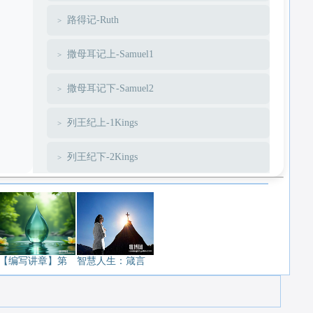
路得记-Ruth
撒母耳记上-Samuel1
撒母耳记下-Samuel2
列王纪上-1Kings
列王纪下-2Kings
历代志上-1Chronicles
历代志下-2Chronicles
以斯拉-Ezra
【编写讲章】第
智慧人生：箴言
尼希米-Nehemiah