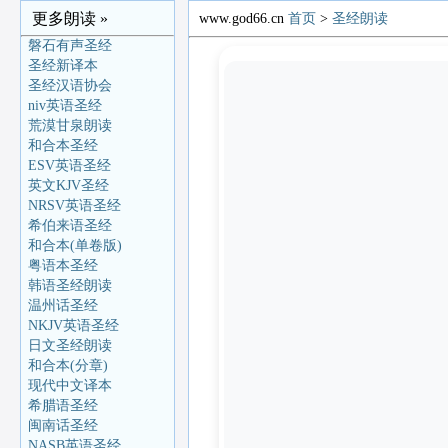
更多朗读 »
www.god66.cn
首页
>
圣经朗读
磐石有声圣经
圣经新译本
圣经汉语协会
niv英语圣经
荒漠甘泉朗读
和合本圣经
ESV英语圣经
英文KJV圣经
NRSV英语圣经
希伯来语圣经
和合本(单卷版)
粤语本圣经
韩语圣经朗读
温州话圣经
NKJV英语圣经
日文圣经朗读
和合本(分章)
现代中文译本
希腊语圣经
闽南话圣经
NASB英语圣经