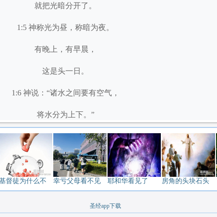
就把光暗分开了。
1:5 神称光为昼，称暗为夜。
有晚上，有早晨，
这是头一日。
1:6 神说：“诸水之间要有空气，
将水分为上下。”
1:7 神就造出空气，
将空气以下的水、
空气以上的水分开了。
基督徒为什么不
幸亏父母看不见
耶和华看见了
房角的头块石头
事就这样成了。
圣经app下载