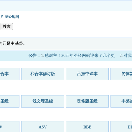
图片
圣经地图
奉的乃是主基督。
公告：
1.
感谢主！2025年圣经网站迎来了几个更
2.
对我
和合本
和合本修订版
吕振中译本
简体
本圣经
浅文理圣经
灵修版圣经
丰盛
V
ASV
BBE
D