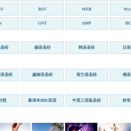
SV
RSV
WEB
Wycl
V
GNT
AMP
HC
文圣经
德语圣经
韩语圣经
日语
亚语圣经
越南语圣经
荷兰语圣经
俄语
对照
新译本BBE双语
中英三语版圣经
拼音