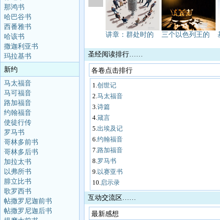
那鸿书
哈巴谷书
西番雅书
讲章：群处时的
三个以色列王的
哈该书
撒迦利亚书
圣经阅读排行……
玛拉基书
新约
各卷点击排行
马太福音
1.
创世记
马可福音
2.
马太福音
路加福音
3.
诗篇
约翰福音
4.
箴言
使徒行传
5.
出埃及记
罗马书
6.
约翰福音
哥林多前书
7.
路加福音
哥林多后书
8.
罗马书
加拉太书
以弗所书
9.
以赛亚书
腓立比书
10.
启示录
歌罗西书
互动交流区……
帖撒罗尼迦前书
帖撒罗尼迦后书
最新感想