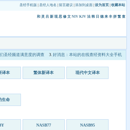
圣经手机版
|
圣经人地名
|
留言建议
|
添加到桌面
|
设为首页
|
收藏本站
和
灵
吕
新
现
思
修
文
NIV
KJV
法
韩
日
德
来
丰
拼
繁
查
们圣经频道满意度的调查
3.
好消息：本站的在线查经资料大全手机
新译本
繁体新译本
现代中文译本
的生命
BY
NASB77
NASB95