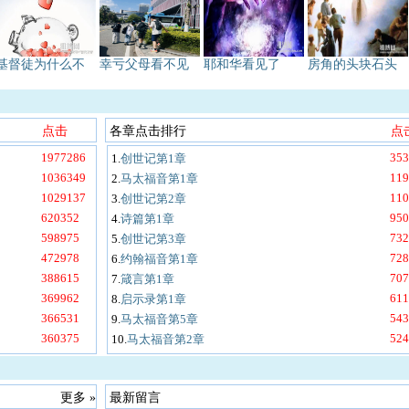
基督徒为什么不
幸亏父母看不见
耶和华看见了
房角的头块石头
点击
各章点击排行
点
1977286
353
1.
创世记第1章
1036349
119
2.
马太福音第1章
1029137
110
3.
创世记第2章
620352
950
4.
诗篇第1章
598975
732
5.
创世记第3章
472978
728
6.
约翰福音第1章
388615
707
7.
箴言第1章
369962
611
8.
启示录第1章
366531
543
9.
马太福音第5章
360375
524
10.
马太福音第2章
更多 »
最新留言