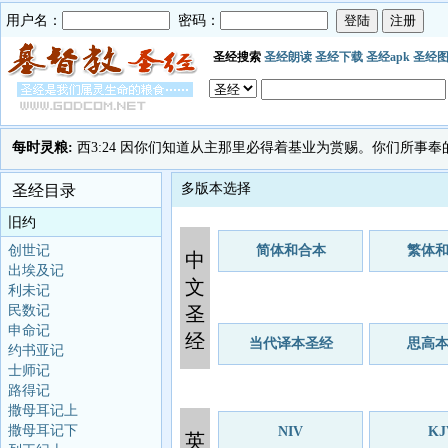
用户名：
密码：
圣经搜索
圣经朗读
圣经下载
圣经apk
圣经
每时灵粮:
西3:24 因你们知道从主那里必得着基业为赏赐。你们所事
多版本选择
圣经目录
旧约
创世记
简体和合本
繁体
中
出埃及记
文
利未记
民数记
圣
申命记
经
当代译本圣经
思高
约书亚记
士师记
路得记
撒母耳记上
撒母耳记下
NIV
KJ
英