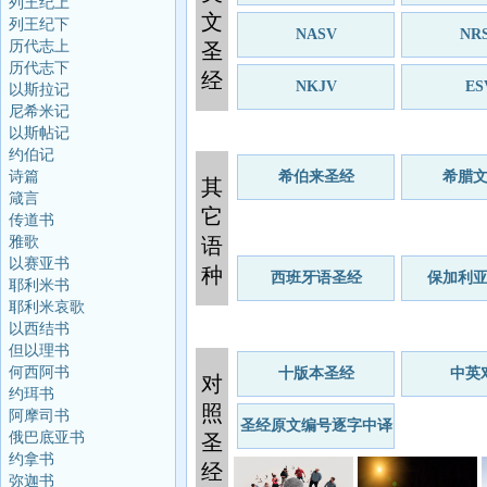
列王纪上
文
列王纪下
NASV
NR
历代志上
圣
历代志下
经
NKJV
ES
以斯拉记
尼希米记
以斯帖记
约伯记
诗篇
希伯来圣经
希腊
其
箴言
它
传道书
雅歌
语
以赛亚书
种
西班牙语圣经
保加利
耶利米书
耶利米哀歌
以西结书
但以理书
何西阿书
十版本圣经
中英
对
约珥书
照
阿摩司书
圣经原文编号逐字中译
俄巴底亚书
圣
约拿书
经
弥迦书