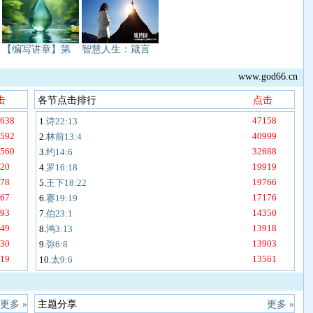
【编写讲章】第
智慧人生：箴言
www.god66.cn
击
各节点击排行
点击
638
47158
1.
诗22:13
592
40999
2.
林前13:4
560
32688
3.
约14:6
20
19919
4.
罗16:18
78
19766
5.
王下18:22
67
17176
6.
赛19:19
93
14350
7.
伯23:1
49
13918
8.
鸿3:13
30
13903
9.
弥6:8
19
13561
10.
太9:6
更多 »
主题分享
更多 »