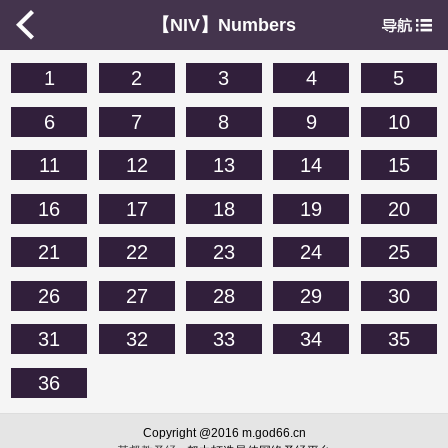
【NIV】Numbers
1
2
3
4
5
6
7
8
9
10
11
12
13
14
15
16
17
18
19
20
21
22
23
24
25
26
27
28
29
30
31
32
33
34
35
36
Copyright @2016 m.god66.cn