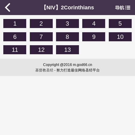
【NIV】2Corinthians
1
2
3
4
5
6
7
8
9
10
11
12
13
Copyright @2016 m.god66.cn
基督教圣经
- 努力打造最佳网络圣经平台