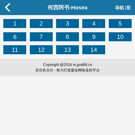
何西阿书-Hosea
1
2
3
4
5
6
7
8
9
10
11
12
13
14
Copyright @2016 m.god66.cn
基督教圣经
- 努力打造最佳网络圣经平台