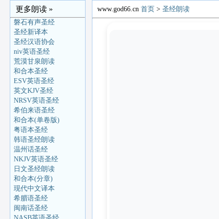
更多朗读 »
www.god66.cn
首页
>
圣经朗读
磐石有声圣经
圣经新译本
圣经汉语协会
niv英语圣经
荒漠甘泉朗读
和合本圣经
ESV英语圣经
英文KJV圣经
NRSV英语圣经
希伯来语圣经
和合本(单卷版)
粤语本圣经
韩语圣经朗读
温州话圣经
NKJV英语圣经
日文圣经朗读
和合本(分章)
现代中文译本
希腊语圣经
闽南话圣经
NASB英语圣经