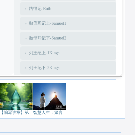
路得记-Ruth
撒母耳记上-Samuel1
撒母耳记下-Samuel2
列王纪上-1Kings
列王纪下-2Kings
历代志上-1Chronicles
历代志下-2Chronicles
以斯拉-Ezra
【编写讲章】第
智慧人生：箴言
尼希米-Nehemiah