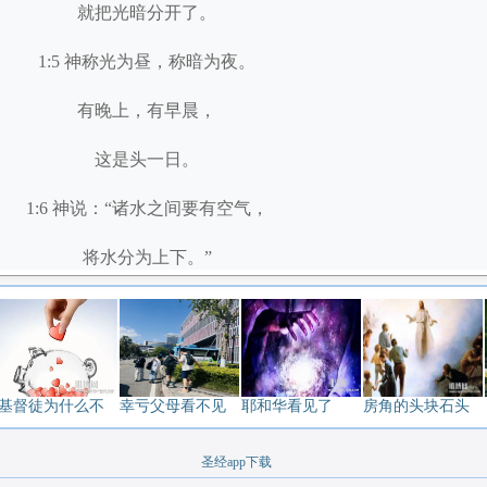
就把光暗分开了。
1:5 神称光为昼，称暗为夜。
有晚上，有早晨，
这是头一日。
1:6 神说：“诸水之间要有空气，
将水分为上下。”
1:7 神就造出空气，
将空气以下的水、
空气以上的水分开了。
基督徒为什么不
幸亏父母看不见
耶和华看见了
房角的头块石头
事就这样成了。
圣经app下载