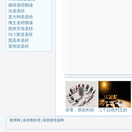
德语圣经朗读
法语圣经
意大利语圣经
俄文圣经朗读
西班牙语圣经
NLT英语圣经
思高本圣经
雷州话圣经
讲章：群处时的
三个以色列王的
雅博网
|
基督教歌谱
|
基督教答题网