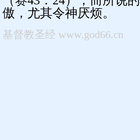
（赛43：24）；而所说
傲，尤其令神厌烦。
基督教圣经 www.god66.cn