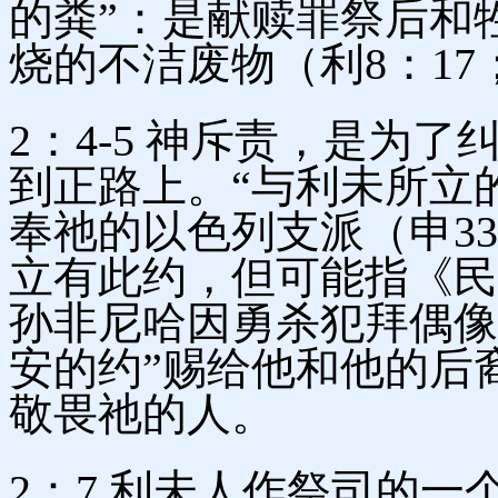
的粪”：是献赎罪祭后和
烧的不洁废物（利8：17；
2：4-5 神斥责，是为
到正路上。“与利未所立
奉祂的以色列支派（申33
立有此约，但可能指《民数
孙非尼哈因勇杀犯拜偶像
安的约”赐给他和他的后裔
敬畏祂的人。
2：7 利未人作祭司的