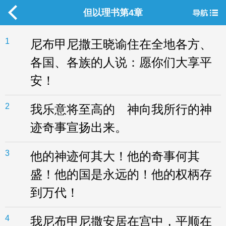
但以理书第4章
1
尼布甲尼撒王晓谕住在全地各方、
各国、各族的人说：愿你们大享平
安！
2
我乐意将至高的 神向我所行的神
迹奇事宣扬出来。
3
他的神迹何其大！他的奇事何其
盛！他的国是永远的！他的权柄存
到万代！
4
我尼布甲尼撒安居在宫中，平顺在