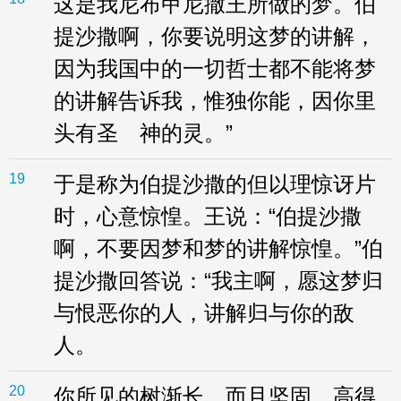
这是我尼布甲尼撒王所做的梦。伯
提沙撒啊，你要说明这梦的讲解，
因为我国中的一切哲士都不能将梦
的讲解告诉我，惟独你能，因你里
头有圣 神的灵。”
19
于是称为伯提沙撒的但以理惊讶片
时，心意惊惶。王说：“伯提沙撒
啊，不要因梦和梦的讲解惊惶。”伯
提沙撒回答说：“我主啊，愿这梦归
与恨恶你的人，讲解归与你的敌
人。
20
你所见的树渐长，而且坚固，高得