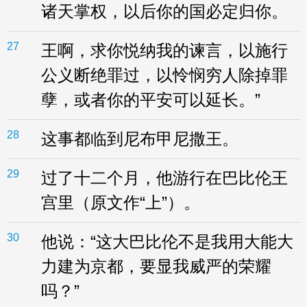
诸天掌权，以后你的国必定归你。
27
王啊，求你悦纳我的谏言，以施行
公义断绝罪过，以怜悯穷人除掉罪
孽，或者你的平安可以延长。”
28
这事都临到尼布甲尼撒王。
29
过了十二个月，他游行在巴比伦王
宫里（原文作“上”）。
30
他说：“这大巴比伦不是我用大能大
力建为京都，要显我威严的荣耀
吗？”