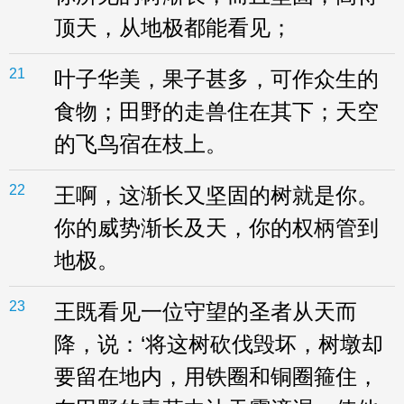
顶天，从地极都能看见；
21
叶子华美，果子甚多，可作众生的
食物；田野的走兽住在其下；天空
的飞鸟宿在枝上。
22
王啊，这渐长又坚固的树就是你。
你的威势渐长及天，你的权柄管到
地极。
23
王既看见一位守望的圣者从天而
降，说：‘将这树砍伐毁坏，树墩却
要留在地内，用铁圈和铜圈箍住，