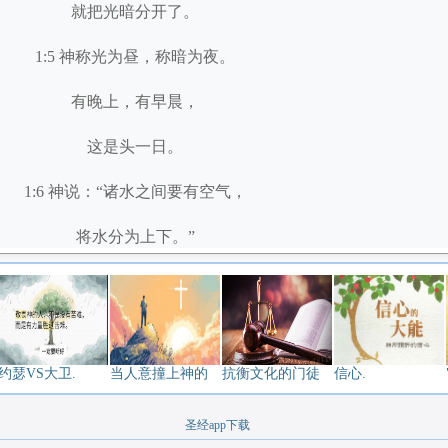
就把光暗分开了。
1:5 神称光为昼，称暗为夜。
有晚上，有早晨，
这是头一日。
1:6 神说：“诸水之间要有空气，
将水分为上下。”
1:7 神就造出空气，
将空气以下的水、
空气以上的水分开了。
约瑟VS大卫.
当人意撞上神的
抗衡文化的门徒
信心.
事就这样成了。
圣经app下载