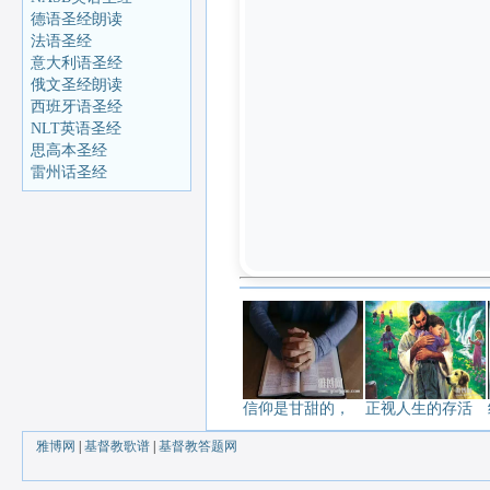
德语圣经朗读
法语圣经
意大利语圣经
俄文圣经朗读
西班牙语圣经
NLT英语圣经
思高本圣经
雷州话圣经
信仰是甘甜的，
正视人生的存活
雅博网
|
基督教歌谱
|
基督教答题网