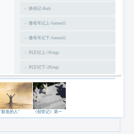
路得记-Ruth
撒母耳记上-Samuel1
撒母耳记下-Samuel2
列王纪上-1Kings
列王纪下-2Kings
历代志上-1Chronicles
历代志下-2Chronicles
以斯拉-Ezra
"新造的人"
《创世记》第一
尼希米-Nehemiah