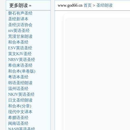
更多朗读 »
www.god66.cn
首页
>
圣经朗读
磐石有声圣经
圣经新译本
圣经汉语协会
niv英语圣经
荒漠甘泉朗读
和合本圣经
ESV英语圣经
英文KJV圣经
NRSV英语圣经
希伯来语圣经
和合本(单卷版)
粤语本圣经
韩语圣经朗读
温州话圣经
NKJV英语圣经
日文圣经朗读
和合本(分章)
现代中文译本
希腊语圣经
闽南话圣经
NASB英语圣经