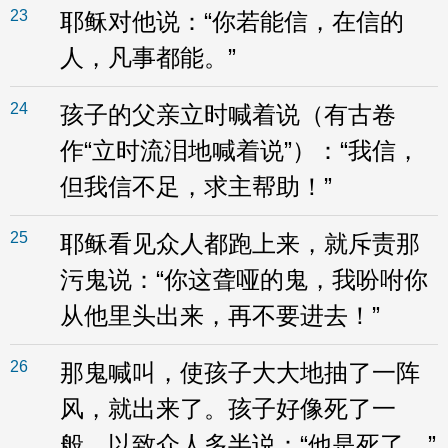
23
耶稣对他说：“你若能信，在信的
人，凡事都能。”
24
孩子的父亲立时喊着说（有古卷
作“立时流泪地喊着说”）：“我信，
但我信不足，求主帮助！”
25
耶稣看见众人都跑上来，就斥责那
污鬼说：“你这聋哑的鬼，我吩咐你
从他里头出来，再不要进去！”
26
那鬼喊叫，使孩子大大地抽了一阵
风，就出来了。孩子好像死了一
般，以致众人多半说：“他是死了。”