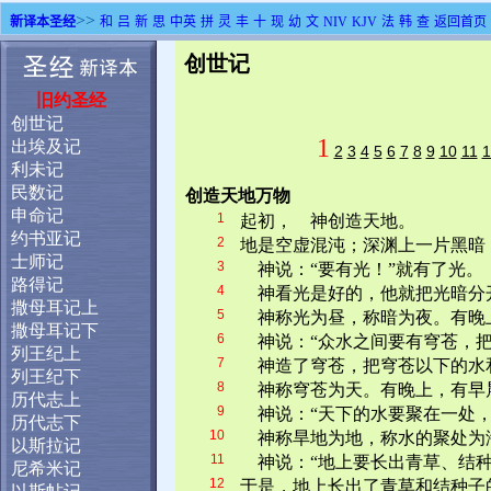
>>
新译本圣经
和
吕
新
思
中英
拼
灵
丰
十
现
幼
文
NIV
KJV
法
韩
查
返回首页