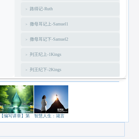
路得记-Ruth
撒母耳记上-Samuel1
撒母耳记下-Samuel2
列王纪上-1Kings
列王纪下-2Kings
历代志上-1Chronicles
历代志下-2Chronicles
以斯拉-Ezra
【编写讲章】第
智慧人生：箴言
尼希米-Nehemiah