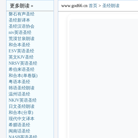
更多朗读 »
www.god66.cn
首页
>
圣经朗读
磐石有声圣经
圣经新译本
圣经汉语协会
niv英语圣经
荒漠甘泉朗读
和合本圣经
ESV英语圣经
英文KJV圣经
NRSV英语圣经
希伯来语圣经
和合本(单卷版)
粤语本圣经
韩语圣经朗读
温州话圣经
NKJV英语圣经
日文圣经朗读
和合本(分章)
现代中文译本
希腊语圣经
闽南话圣经
NASB英语圣经