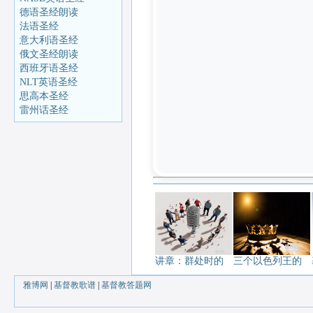
德语圣经朗读
法语圣经
意大利语圣经
俄文圣经朗读
西班牙语圣经
NLT英语圣经
思高本圣经
雷州话圣经
讲章：群处时的
三个以色列王的
雅博网
|
基督教歌谱
|
基督教答题网