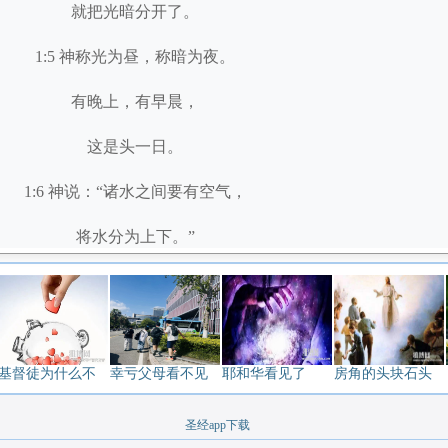
就把光暗分开了。
1:5 神称光为昼，称暗为夜。
有晚上，有早晨，
这是头一日。
1:6 神说：“诸水之间要有空气，
将水分为上下。”
1:7 神就造出空气，
将空气以下的水、
空气以上的水分开了。
基督徒为什么不
幸亏父母看不见
耶和华看见了
房角的头块石头
事就这样成了。
圣经app下载