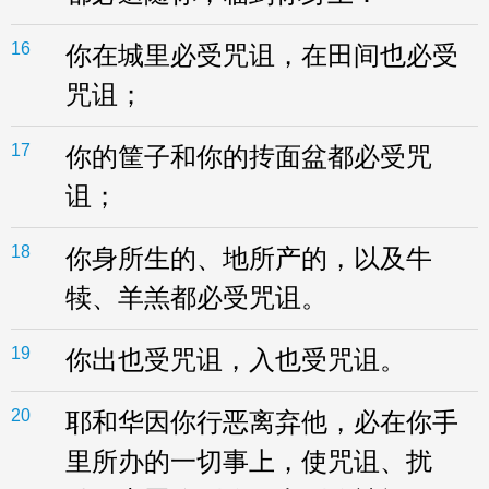
16
你在城里必受咒诅，在田间也必受
咒诅；
17
你的筐子和你的抟面盆都必受咒
诅；
18
你身所生的、地所产的，以及牛
犊、羊羔都必受咒诅。
19
你出也受咒诅，入也受咒诅。
20
耶和华因你行恶离弃他，必在你手
里所办的一切事上，使咒诅、扰