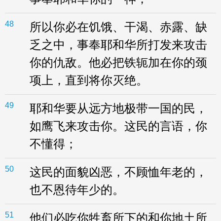
48
所以你必在饥饿、干渴、赤露、缺
乏之中，事奉耶和华所打发来攻击
你的仇敌。他必把铁轭加在你的颈
项上，直到将你灭绝。
49
耶和华要从远方地极带一国的民，
如鹰飞来攻击你。这民的言语，你
不懂得；
50
这民的面貌凶恶，不顾恤年老的，
也不恩待年少的。
51
他们必吃你牲畜所下的和你地土所