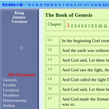
>>
英文圣经KJV版
和
吕
新
思
中英
拼
灵
丰
十
现
幼
文
NIV
KJV
法
韩
查
返回