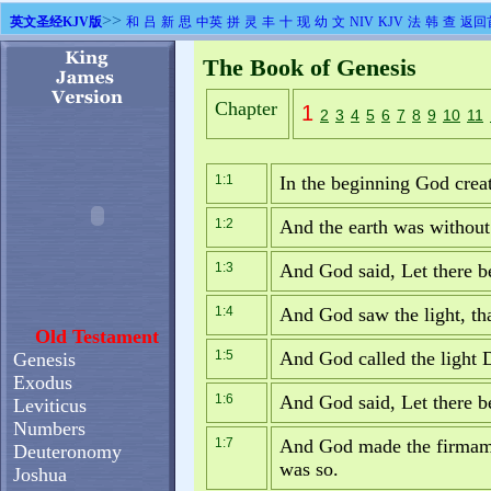
>>
英文圣经KJV版
和
吕
新
思
中英
拼
灵
丰
十
现
幼
文
NIV
KJV
法
韩
查
返回