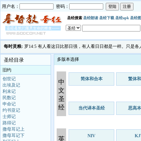
用户名：
密码：
圣经搜索
圣经朗读
圣经下载
圣经apk
圣经
每时灵粮:
罗14:5 有人看这日比那日强，有人看日日都是一样。只是
多版本选择
圣经目录
旧约
创世记
简体和合本
繁体
中
出埃及记
文
利未记
民数记
圣
申命记
经
当代译本圣经
思高
约书亚记
士师记
路得记
撒母耳记上
撒母耳记下
NIV
KJ
英