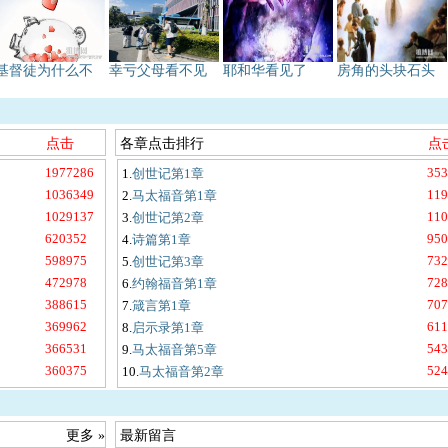
基督徒为什么不
幸亏父母看不见
耶和华看见了
房角的头块石头
点击
各章点击排行
点
1977286
353
1.
创世记第1章
1036349
119
2.
马太福音第1章
1029137
110
3.
创世记第2章
620352
950
4.
诗篇第1章
598975
732
5.
创世记第3章
472978
728
6.
约翰福音第1章
388615
707
7.
箴言第1章
369962
611
8.
启示录第1章
366531
543
9.
马太福音第5章
360375
524
10.
马太福音第2章
更多 »
最新留言