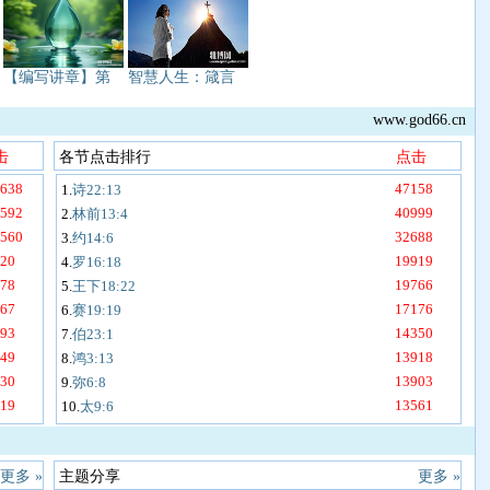
【编写讲章】第
智慧人生：箴言
www.god66.cn
击
各节点击排行
点击
638
47158
1.
诗22:13
592
40999
2.
林前13:4
560
32688
3.
约14:6
20
19919
4.
罗16:18
78
19766
5.
王下18:22
67
17176
6.
赛19:19
93
14350
7.
伯23:1
49
13918
8.
鸿3:13
30
13903
9.
弥6:8
19
13561
10.
太9:6
更多 »
主题分享
更多 »