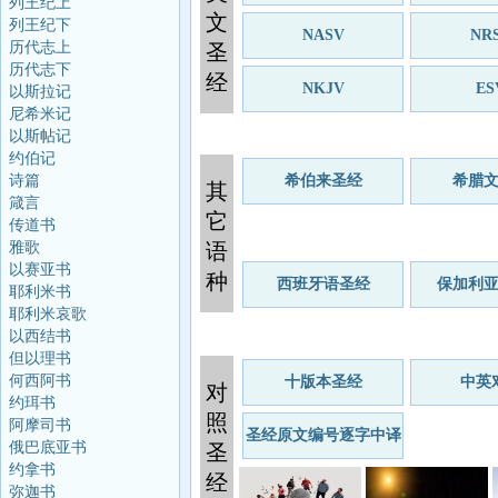
列王纪上
文
列王纪下
NASV
NR
历代志上
圣
历代志下
经
NKJV
ES
以斯拉记
尼希米记
以斯帖记
约伯记
诗篇
希伯来圣经
希腊
其
箴言
它
传道书
雅歌
语
以赛亚书
种
西班牙语圣经
保加利
耶利米书
耶利米哀歌
以西结书
但以理书
何西阿书
十版本圣经
中英
对
约珥书
照
阿摩司书
圣经原文编号逐字中译
俄巴底亚书
圣
约拿书
经
弥迦书