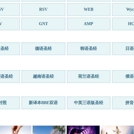
SV
RSV
WEB
Wycl
V
GNT
AMP
HC
文圣经
德语圣经
韩语圣经
日语
亚语圣经
越南语圣经
荷兰语圣经
俄语
对照
新译本BBE双语
中英三语版圣经
拼音