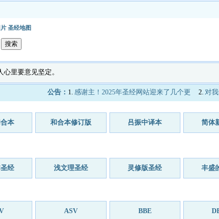
图片
圣经地图
各人心里要意见坚定。
公告：
1.
感谢主！2025年圣经网站迎来了几个更
2.
对我
和合本
和合本修订版
吕振中译本
简体
本圣经
浅文理圣经
灵修版圣经
丰盛
V
ASV
BBE
D