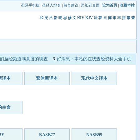
圣经手机版
|
圣经人地名
|
留言建议
|
添加到桌面
|
设为首页
|
收藏本站
和
灵
吕
新
现
思
修
文
NIV
KJV
法
韩
日
德
来
丰
拼
繁
查
们圣经频道满意度的调查
3.
好消息：本站的在线查经资料大全手机
新译本
繁体新译本
现代中文译本
的生命
BY
NASB77
NASB95