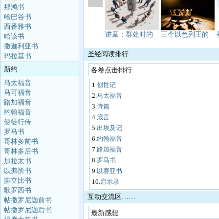
那鸿书
哈巴谷书
西番雅书
讲章：群处时的
三个以色列王的
哈该书
撒迦利亚书
圣经阅读排行……
玛拉基书
新约
各卷点击排行
马太福音
1.
创世记
马可福音
2.
马太福音
路加福音
3.
诗篇
约翰福音
4.
箴言
使徒行传
5.
出埃及记
罗马书
6.
约翰福音
哥林多前书
7.
路加福音
哥林多后书
8.
罗马书
加拉太书
以弗所书
9.
以赛亚书
腓立比书
10.
启示录
歌罗西书
互动交流区……
帖撒罗尼迦前书
帖撒罗尼迦后书
最新感想