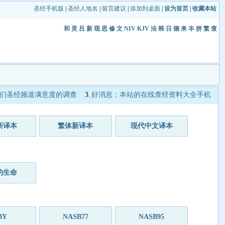
圣经手机版
|
圣经人地名
|
留言建议
|
添加到桌面
|
设为首页
|
收藏本站
和
灵
吕
新
现
思
修
文
NIV
KJV
法
韩
日
德
来
丰
拼
繁
查
们圣经频道满意度的调查
3.
好消息：本站的在线查经资料大全手机
新译本
繁体新译本
现代中文译本
的生命
BY
NASB77
NASB95