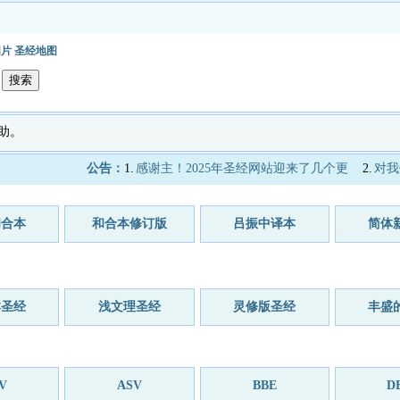
图片
圣经地图
助。
公告：
1.
感谢主！2025年圣经网站迎来了几个更
2.
对我
和合本
和合本修订版
吕振中译本
简体
本圣经
浅文理圣经
灵修版圣经
丰盛
V
ASV
BBE
D