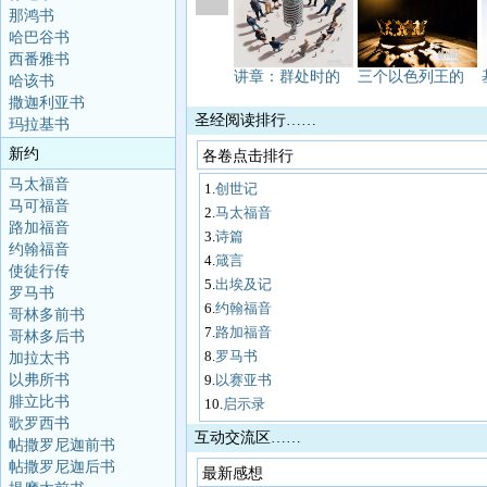
那鸿书
哈巴谷书
西番雅书
讲章：群处时的
三个以色列王的
哈该书
撒迦利亚书
圣经阅读排行……
玛拉基书
新约
各卷点击排行
马太福音
1.
创世记
马可福音
2.
马太福音
路加福音
3.
诗篇
约翰福音
4.
箴言
使徒行传
5.
出埃及记
罗马书
6.
约翰福音
哥林多前书
7.
路加福音
哥林多后书
8.
罗马书
加拉太书
以弗所书
9.
以赛亚书
腓立比书
10.
启示录
歌罗西书
互动交流区……
帖撒罗尼迦前书
帖撒罗尼迦后书
最新感想