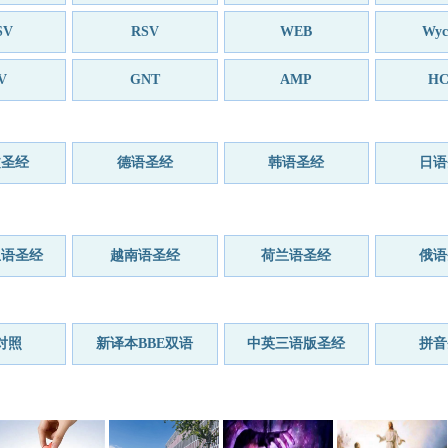
SV
RSV
WEB
Wycl
V
GNT
AMP
HC
文圣经
德语圣经
韩语圣经
日语
亚语圣经
越南语圣经
荷兰语圣经
俄语
对照
新译本BBE双语
中英三语版圣经
拼音