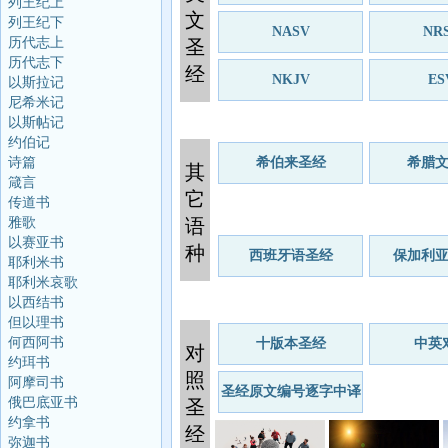
列王纪上
文
列王纪下
NASV
NR
历代志上
圣
历代志下
经
NKJV
ES
以斯拉记
尼希米记
以斯帖记
约伯记
诗篇
希伯来圣经
希腊
其
箴言
它
传道书
雅歌
语
以赛亚书
种
西班牙语圣经
保加利
耶利米书
耶利米哀歌
以西结书
但以理书
何西阿书
十版本圣经
中英
对
约珥书
照
阿摩司书
圣经原文编号逐字中译
俄巴底亚书
圣
约拿书
经
弥迦书