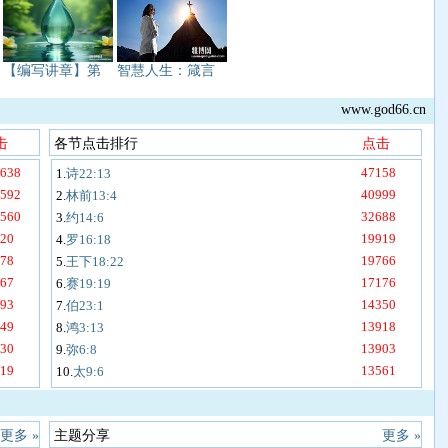
【编写讲章】第
智慧人生：箴言
www.god66.cn
击
各节点击排行
点击
638
47158
1.
诗22:13
592
40999
2.
林前13:4
560
32688
3.
约14:6
20
19919
4.
罗16:18
78
19766
5.
王下18:22
67
17176
6.
赛19:19
93
14350
7.
伯23:1
49
13918
8.
鸿3:13
30
13903
9.
弥6:8
19
13561
10.
太9:6
更多 »
主题分享
更多 »