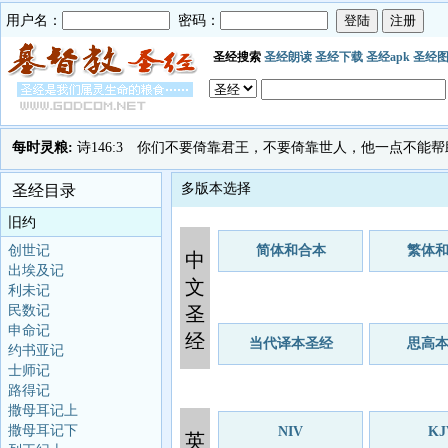
用户名：
密码：
圣经搜索
圣经朗读
圣经下载
圣经apk
圣经
每时灵粮:
诗146:3 你们不要倚靠君王，不要倚靠世人，他一点不能帮
多版本选择
圣经目录
旧约
创世记
简体和合本
繁体
中
出埃及记
文
利未记
民数记
圣
申命记
经
当代译本圣经
思高
约书亚记
士师记
路得记
撒母耳记上
撒母耳记下
NIV
KJ
英