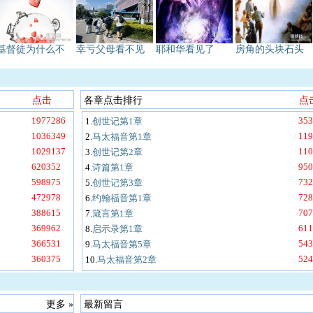
基督徒为什么不
幸亏父母看不见
耶和华看见了
房角的头块石头
点击
各章点击排行
点
1977286
353
1.
创世记第1章
1036349
119
2.
马太福音第1章
1029137
110
3.
创世记第2章
620352
950
4.
诗篇第1章
598975
732
5.
创世记第3章
472978
728
6.
约翰福音第1章
388615
707
7.
箴言第1章
369962
611
8.
启示录第1章
366531
543
9.
马太福音第5章
360375
524
10.
马太福音第2章
更多 »
最新留言