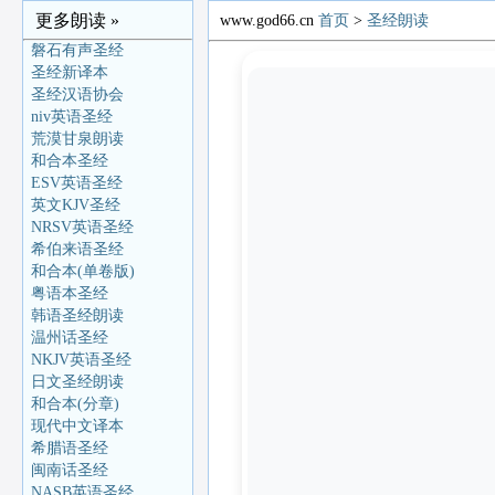
更多朗读 »
www.god66.cn
首页
>
圣经朗读
磐石有声圣经
圣经新译本
圣经汉语协会
niv英语圣经
荒漠甘泉朗读
和合本圣经
ESV英语圣经
英文KJV圣经
NRSV英语圣经
希伯来语圣经
和合本(单卷版)
粤语本圣经
韩语圣经朗读
温州话圣经
NKJV英语圣经
日文圣经朗读
和合本(分章)
现代中文译本
希腊语圣经
闽南话圣经
NASB英语圣经