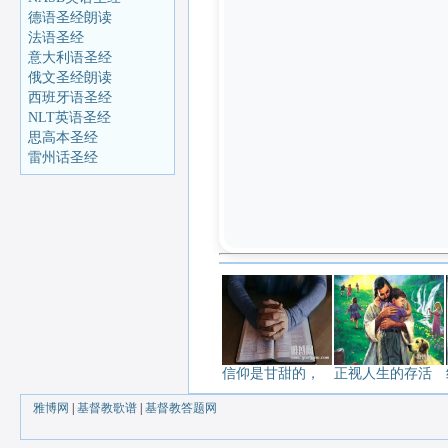
德语圣经朗读
法语圣经
意大利语圣经
俄文圣经朗读
西班牙语圣经
NLT英语圣经
思高本圣经
雷州话圣经
信仰是甘甜的，
正视人生的存活
雅博网
|
基督教歌谱
|
基督教答题网