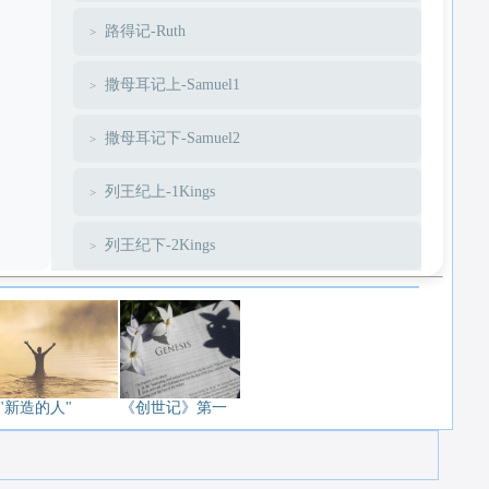
路得记-Ruth
撒母耳记上-Samuel1
撒母耳记下-Samuel2
列王纪上-1Kings
列王纪下-2Kings
历代志上-1Chronicles
历代志下-2Chronicles
以斯拉-Ezra
"新造的人"
《创世记》第一
尼希米-Nehemiah