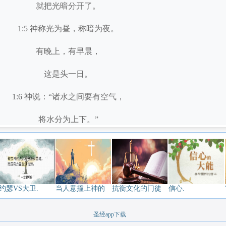
就把光暗分开了。
1:5 神称光为昼，称暗为夜。
有晚上，有早晨，
这是头一日。
1:6 神说：“诸水之间要有空气，
将水分为上下。”
1:7 神就造出空气，
将空气以下的水、
空气以上的水分开了。
约瑟VS大卫.
当人意撞上神的
抗衡文化的门徒
信心.
事就这样成了。
圣经app下载