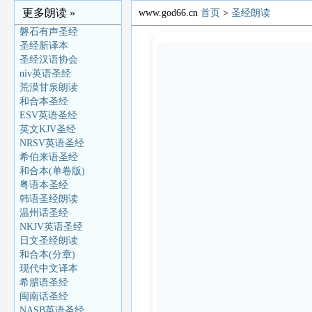
更多朗读 »
www.god66.cn
首页
>
圣经朗读
磐石有声圣经
圣经新译本
圣经汉语协会
niv英语圣经
荒漠甘泉朗读
和合本圣经
ESV英语圣经
英文KJV圣经
NRSV英语圣经
希伯来语圣经
和合本(单卷版)
粤语本圣经
韩语圣经朗读
温州话圣经
NKJV英语圣经
日文圣经朗读
和合本(分章)
现代中文译本
希腊语圣经
闽南话圣经
NASB英语圣经