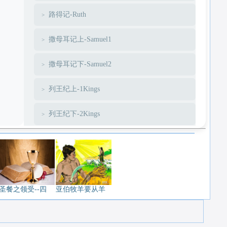
路得记-Ruth
撒母耳记上-Samuel1
撒母耳记下-Samuel2
列王纪上-1Kings
列王纪下-2Kings
历代志上-1Chronicles
历代志下-2Chronicles
以斯拉-Ezra
圣餐之领受--四
亚伯牧羊要从羊
尼希米-Nehemiah