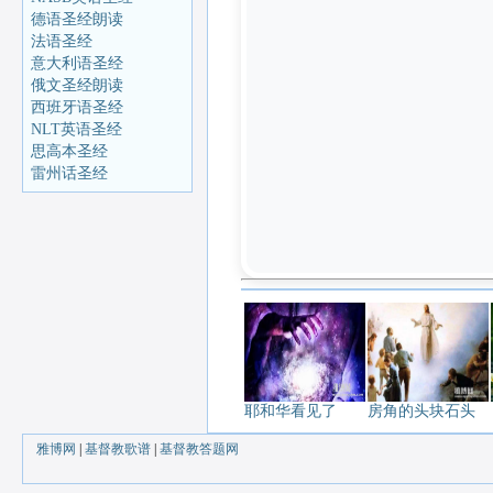
德语圣经朗读
法语圣经
意大利语圣经
俄文圣经朗读
西班牙语圣经
NLT英语圣经
思高本圣经
雷州话圣经
耶和华看见了
房角的头块石头
雅博网
|
基督教歌谱
|
基督教答题网