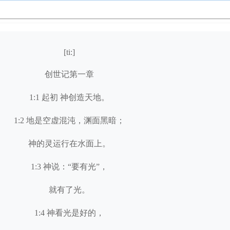
[ti:]
创世记第一章
1:1 起初 神创造天地。
1:2 地是空虚混沌，渊面黑暗；
神的灵运行在水面上。
1:3 神说：“要有光”，
就有了光。
1:4 神看光是好的，