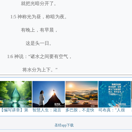
就把光暗分开了。
1:5 神称光为昼，称暗为夜。
有晚上，有早晨，
这是头一日。
1:6 神说：“诸水之间要有空气，
将水分为上下。”
1:7 神就造出空气，
将空气以下的水、
空气以上的水分开了。
【编写讲章】第
智慧人生：箴言
多巴胺，不是快
司布真：“人很
事就这样成了。
圣经app下载