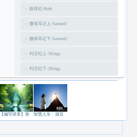
路得记-Ruth
撒母耳记上-Samuel1
撒母耳记下-Samuel2
列王纪上-1Kings
列王纪下-2Kings
历代志上-1Chronicles
历代志下-2Chronicles
以斯拉-Ezra
【编写讲章】第
智慧人生：箴言
尼希米-Nehemiah