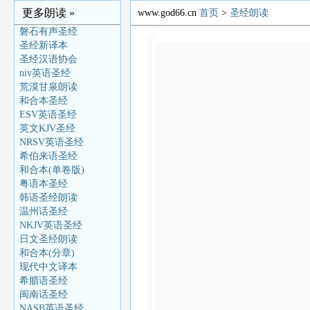
更多朗读 »
www.god66.cn
首页
>
圣经朗读
磐石有声圣经
圣经新译本
圣经汉语协会
niv英语圣经
荒漠甘泉朗读
和合本圣经
ESV英语圣经
英文KJV圣经
NRSV英语圣经
希伯来语圣经
和合本(单卷版)
粤语本圣经
韩语圣经朗读
温州话圣经
NKJV英语圣经
日文圣经朗读
和合本(分章)
现代中文译本
希腊语圣经
闽南话圣经
NASB英语圣经