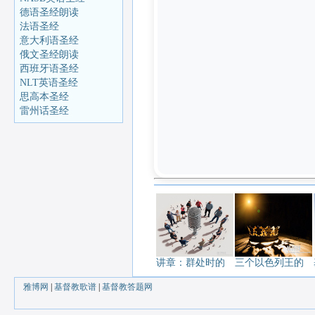
德语圣经朗读
法语圣经
意大利语圣经
俄文圣经朗读
西班牙语圣经
NLT英语圣经
思高本圣经
雷州话圣经
讲章：群处时的
三个以色列王的
雅博网
|
基督教歌谱
|
基督教答题网