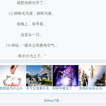
就把光暗分开了。
1:5 神称光为昼，称暗为夜。
有晚上，有早晨，
这是头一日。
1:6 神说：“诸水之间要有空气，
将水分为上下。”
1:7 神就造出空气，
将空气以下的水、
空气以上的水分开了。
基督徒为什么不
幸亏父母看不见
耶和华看见了
房角的头块石头
事就这样成了。
圣经app下载