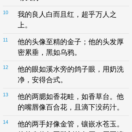
10
我的良人白而且红，超乎万人之
上。
11
他的头像至精的金子；他的头发厚
密累垂，黑如乌鸦。
12
他的眼如溪水旁的鸽子眼，用奶洗
净，安得合式。
13
他的两腮如香花畦，如香草台。他
的嘴唇像百合花，且滴下没药汁。
14
他的两手好像金管，镶嵌水苍玉。