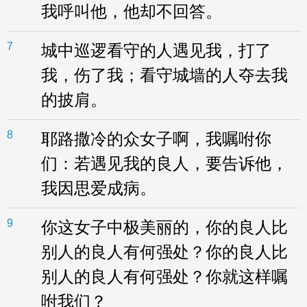
我呼叫他，他却不回答。
7
城中巡逻看守的人遇见我，打了
我，伤了我；看守城墙的人夺去我
的披肩。
8
耶路撒冷的众女子啊，我嘱咐你
们：若遇见我的良人，要告诉他，
我因思爱成病。
9
你这女子中极美丽的，你的良人比
别人的良人有何强处？你的良人比
别人的良人有何强处？你就这样嘱
咐我们？